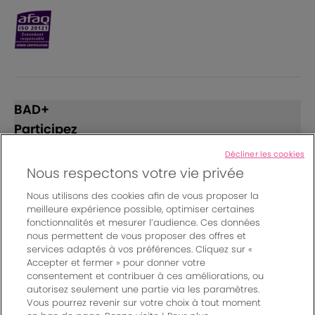
BAD+
Participez
Décliner les cookies
Suivez-nous
Nous respectons votre vie privée
Nous utilisons des cookies afin de vous proposer la
meilleure expérience possible, optimiser certaines
Instagram
Facebook
LinkedIn
fonctionnalités et mesurer l’audience. Ces données
nous permettent de vous proposer des offres et
services adaptés à vos préférences. Cliquez sur «
Accepter et fermer » pour donner votre
© Bordeaux Events And More | Rue Jean Samazeuilh - CS
consentement et contribuer à ces améliorations, ou
autorisez seulement une partie via les paramètres.
20088 - 33070 Bordeaux cedex - France
Vous pourrez revenir sur votre choix à tout moment
Un événement organisé par Bordeaux Events And More
|