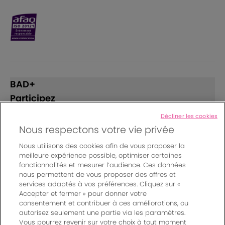
BAD+
Participez
Décliner les cookies
Suivez-nous
Nous respectons votre vie privée
Nous utilisons des cookies afin de vous proposer la
meilleure expérience possible, optimiser certaines
Instagram
Facebook
LinkedIn
fonctionnalités et mesurer l’audience. Ces données
nous permettent de vous proposer des offres et
services adaptés à vos préférences. Cliquez sur «
Accepter et fermer » pour donner votre
© Bordeaux Events And More | Rue Jean Samazeuilh - CS
consentement et contribuer à ces améliorations, ou
autorisez seulement une partie via les paramètres.
20088 - 33070 Bordeaux cedex - France
Vous pourrez revenir sur votre choix à tout moment
Un événement organisé par Bordeaux Events And More
|